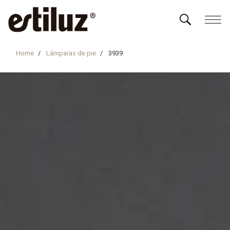
Home
Lámparas de pie
3939